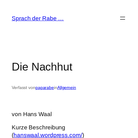
Zum
Inhalt
Sprach der Rabe …
springen
Die Nachhut
Verfasst von
paparabe
in
Allgemein
von Hans Waal
Kurze Beschreibung
(
hanswaal.wordpress.com/
)