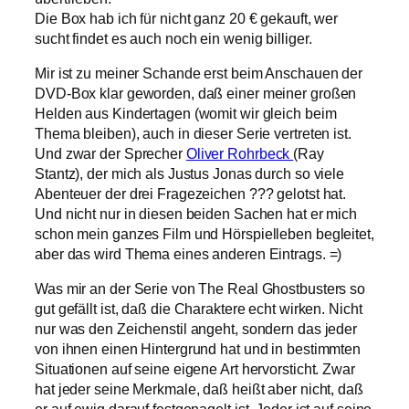
Die Box hab ich für nicht ganz 20 € gekauft, wer
sucht findet es auch noch ein wenig billiger.
Mir ist zu meiner Schande erst beim Anschauen der
DVD-Box klar geworden, daß einer meiner großen
Helden aus Kindertagen (womit wir gleich beim
Thema bleiben), auch in dieser Serie vertreten ist.
Und zwar der Sprecher
Oliver Rohrbeck
(Ray
Stantz), der mich als Justus Jonas durch so viele
Abenteuer der drei Fragezeichen ??? gelotst hat.
Und nicht nur in diesen beiden Sachen hat er mich
schon mein ganzes Film und Hörspielleben begleitet,
aber das wird Thema eines anderen Eintrags. =)
Was mir an der Serie von The Real Ghostbusters so
gut gefällt ist, daß die Charaktere echt wirken. Nicht
nur was den Zeichenstil angeht, sondern das jeder
von ihnen einen Hintergrund hat und in bestimmten
Situationen auf seine eigene Art hervorsticht. Zwar
hat jeder seine Merkmale, daß heißt aber nicht, daß