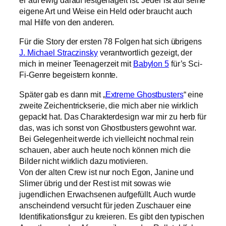
er auf ewig darauf festgenagelt ist. Jeder ist auf seine
eigene Art und Weise ein Held oder braucht auch
mal Hilfe von den anderen.
Für die Story der ersten 78 Folgen hat sich übrigens
J. Michael Straczinsky
verantwortlich gezeigt, der
mich in meiner Teenagerzeit mit
Babylon 5
für’s Sci-
Fi-Genre begeistern konnte.
Später gab es dann mit „
Extreme Ghostbusters
“ eine
zweite Zeichentrickserie, die mich aber nie wirklich
gepackt hat. Das Charakterdesign war mir zu herb für
das, was ich sonst von Ghostbusters gewohnt war.
Bei Gelegenheit werde ich vielleicht nochmal rein
schauen, aber auch heute noch können mich die
Bilder nicht wirklich dazu motivieren.
Von der alten Crew ist nur noch Egon, Janine und
Slimer übrig und der Rest ist mit sowas wie
jugendlichen Erwachsenen aufgefüllt. Auch wurde
anscheindend versucht für jeden Zuschauer eine
Identifikationsfigur zu kreieren. Es gibt den typischen