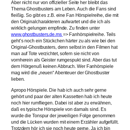
Aber nicht nur von offizieller Seite her bleibt das
Thema Ghostbusters am Leben. Auch die Fans sind
fleißig. So gibt es z.B. eine Fan Hörspielreihe, die mit
den Originalcharakteren aufwartet und die ich als
wirklich gelungen empfinde. Zu finden unter
www.ghostbusters.de.ms
=> Fanhörspielreihe. Teils
geht’s noch ein Stückchen härter zu als wie bei den
Original-Ghostbusters, denn selbst in den Filmen hat
man auf Tote verzichtet, sofern sie nicht von
vornherein als Geister rumgespukt sind. Aber das tut
dem Hörgenuß keinen Abbruch. Wer Fanhörspiele
mag wird die „neuen“ Abenteuer der Ghostbuster
lieben.
Apropo Hörspiele. Die hab ich auch sehr gerne
gehört und paar der alten Kassetten hab ich heute
noch hier rumfliegen. Dabei ist aber zu erwähnen,
daß es typische Hörspiele von damals sind. Es
wurde die Tonspur der jeweiligen Folge genommen
und die Lücken wurden mit einem Erzähler aufgefüllt.
Trotzdem hör ich sie noch heute gerne. Ja ich bin