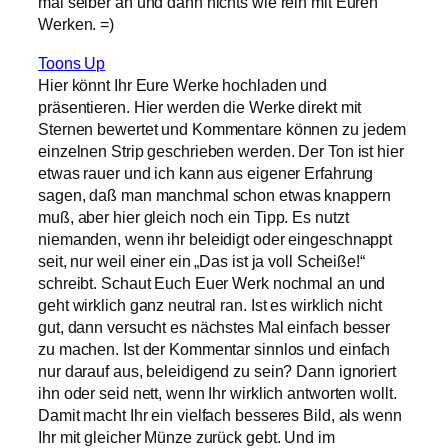
mal selber an und dann nichts wie rein mit Euren
Werken. =)
Toons Up
Hier könnt Ihr Eure Werke hochladen und
präsentieren. Hier werden die Werke direkt mit
Sternen bewertet und Kommentare können zu jedem
einzelnen Strip geschrieben werden. Der Ton ist hier
etwas rauer und ich kann aus eigener Erfahrung
sagen, daß man manchmal schon etwas knappern
muß, aber hier gleich noch ein Tipp. Es nutzt
niemanden, wenn ihr beleidigt oder eingeschnappt
seit, nur weil einer ein „Das ist ja voll Scheiße!“
schreibt. Schaut Euch Euer Werk nochmal an und
geht wirklich ganz neutral ran. Ist es wirklich nicht
gut, dann versucht es nächstes Mal einfach besser
zu machen. Ist der Kommentar sinnlos und einfach
nur darauf aus, beleidigend zu sein? Dann ignoriert
ihn oder seid nett, wenn Ihr wirklich antworten wollt.
Damit macht Ihr ein vielfach besseres Bild, als wenn
Ihr mit gleicher Münze zurück gebt. Und im